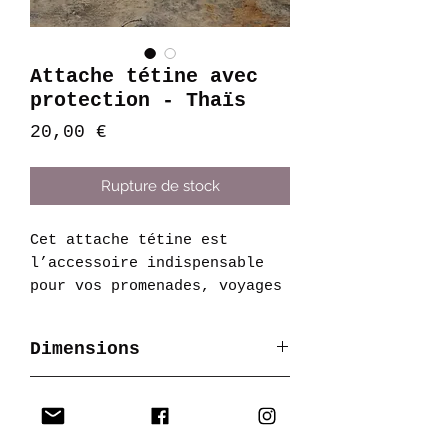
Attache tétine avec
protection - Thaïs
Prix
20,00 €
Rupture de stock
Cet attache tétine est
l’accessoire indispensable
pour vos promenades, voyages
et même à la maison. Une
protection tétine à glisser
Dimensions
sur l'attache tétine. On
ferme la pression et la
35x12cm
tétine de bébé est protégée
Composition
quand il ne l'a pas dans la
Tissus :
100% coton
OEKO-
bouche.