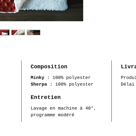
Votre 
dans u
long d
fait l
Composition
Livr
Minky :
100% polyester
Produ
Sherpa :
100% polyester
Délai
Entretien
Lavage en machine à 40°,
programme modéré