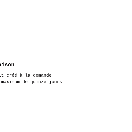
enfant se sentira comme
n duvet et ce tout au
e la journée, on vous en
a promesse !
aison
it créé à la demande
 maximum de quinze jours