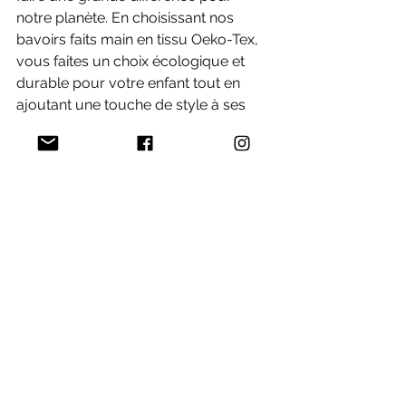
notre planète. En choisissant nos 
bavoirs faits main en tissu Oeko-Tex, 
vous faites un choix écologique et 
durable pour votre enfant tout en 
ajoutant une touche de style à ses 
repas. Nous espérons que vous 
trouverez le 
bavoir parfait pour votre 
petit
 dans notre gamme.
Je choisis les bavoirs Têtard
Voir tout
Posts récents