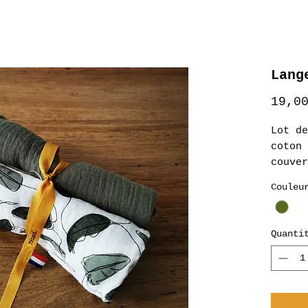
Lang
19,0
Lot de
coton 
couver
tête d
Couleu
foular
habits
Quanti