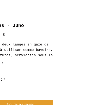
es - Juno
Prix
0 €
 deux langes en gaze de
à utiliser comme bavoirs,
tures, serviettes sous la
e bébé dans son berceau,
r
*
ds pour protéger ses
 ou comme doudous !
té
*
Ajouter au panier