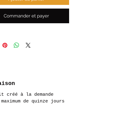
Commander et payer
aison
it créé à la demande
 maximum de quinze jours