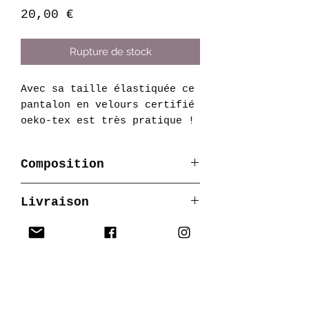
Prix
20,00 €
Rupture de stock
Avec sa taille élastiquée ce
pantalon en velours certifié
oeko-tex est très pratique !
Un motif casual qui permet
un look tendance pour bébé
Composition
Velours :
96% coton / 4%
Livraison
élasthanne
Certifié
OEKO-TEX®
Produit créé à la demande
Fabrication
Délai maximum de quinze
jours
Made in France
Entretien
Lavage en machine à