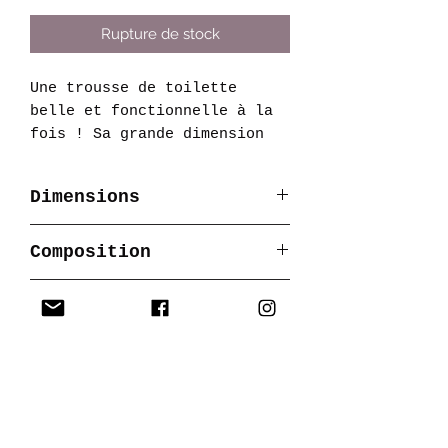
Rupture de stock
Une trousse de toilette
belle et fonctionnelle à la
fois ! Sa grande dimension
permet de loger les nombreux
produits nécessaires au
Dimensions
bébé... ou à la maman !
30x23cm
Composition
100% coton
OEKO-TEX®
Livraison
Produit créé à la demande
Fabrication
Délai maximum de quinze
jours
Made in France
Entretien