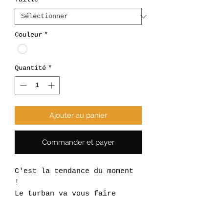
Couleur
*
Quantité
*
Ajouter au panier
Commander et payer
C'est la tendance du moment
!
Le turban va vous faire
succomber grâce à son look
rétro, son confort & sa